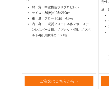
定性
材 質：中空構造ポリプロピレン
材 
サイズ：36(H)×125×210cm
重 量：フロート1個 4.5kg
内 容： 硬質フロート本体２個、ステ
ンレスバー１組、ノブナット4個、ノブボ
ルト4個 片舷浮力：50kg
ご注文はこちらから→