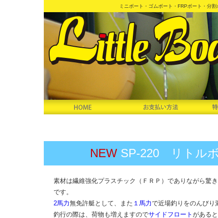
ミニボート・ゴムボート・FRPボート・分
NEW
SP-220 リト
素材は繊維強化プラスチック（ＦＲＰ）でありながら驚きの
です。
2馬力
無免許艇として、また
１馬力
で近場釣りをのんびり
釣行の際は、荷物も増えますので
サイドフロート
があると