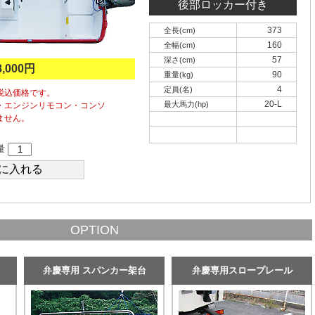
後部ロッカー付き
373
全長(cm)
160
全幅(cm)
57
深さ(cm)
8,000円
90
重量(kg)
4
定員(名)
税込価格です。
20-L
最大馬力(hp)
・エンジンリモコン・コンソ
ません。
量
OPTION
弁慶専用 スパンカー架台
弁慶専用スロープレール