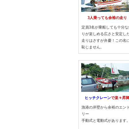
3人乗っても余裕の走り
定員3名が乗船しても十分な
りが楽しめる広さと安定し
走りはさすが弁慶！この名
恥じません。
ヒッチクレーン
で楽々昇
漁港の岸壁から余裕のエン
リー
手動式と電動式があります