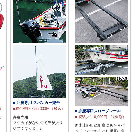
■ 弁慶専用 スパンカー架台
込）
■取付費込／55,000円（税込）
■ 弁慶専用スロープレール
■ 税込／110,000円（送料別）
全
弁慶専用
スジカイがないので竿が振り
進水上陸時に船底にあたるベ
やすくなりました
ッドごと持ち上がり船底に負