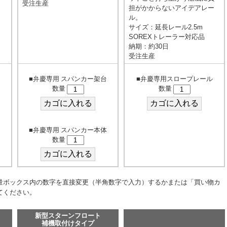
受注生産
担がかからないアイデアレー
ル。
サイズ：延長レール2.5m
SOREXトレーラー対応品
納期：約30日
受注生産
■弁慶専用 スパンカー架台
■弁慶専用スロープレール
数量
数量
■弁慶専用 スパンカー本体
数量
量ボックス内の数字を直接変更（半角数字で入力）するかまたは「買い物カ
てください。
新型スターンフロート
補機取付けタイプ