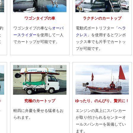
ワゴンタイプの車
ラクチンのカートップ
釣
ワゴンタイプの車なら
オーバ
電動式ボートリフター「
ヘラ
た
ースライダー
を使用して一人
クレス
」を使用するとワンボ
に
でカートップが可能です。
ックス車でも片手でカートッ
プが可能です。
降
究極のカートップ
ゆったり、のんびり、贅沢に！
ト
軽四に弁慶を乗せる猛者もお
エンジンの真上にスパンカー
られます。
が取り付けられるセンターオ
。
ールスパンカーを装備してい
ます。