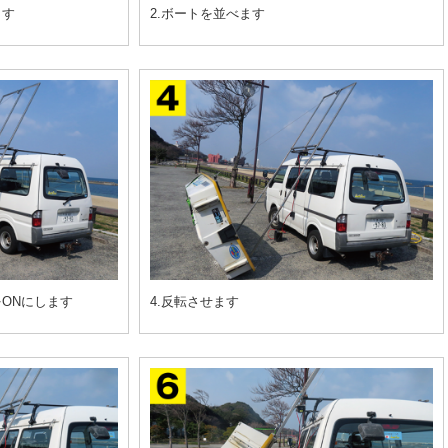
ます
2.ボートを並べます
をONにします
4.反転させます