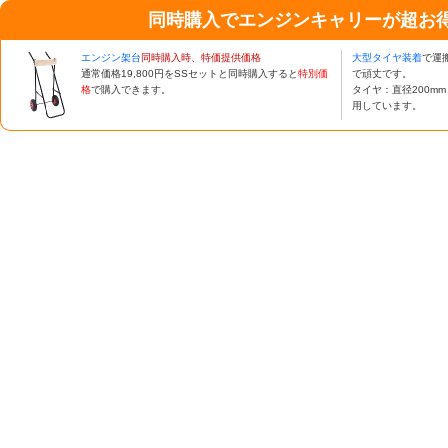
同時購入でエンジンキャリーが超お
エンジン架台
同時購入時、特価提供価格
大型タイヤ装着
で運
通常価格19,800円をSSセットと同時購入すると
特別価
で頑丈です。
格
で購入できます。
タイヤ：直径200m
用しています。