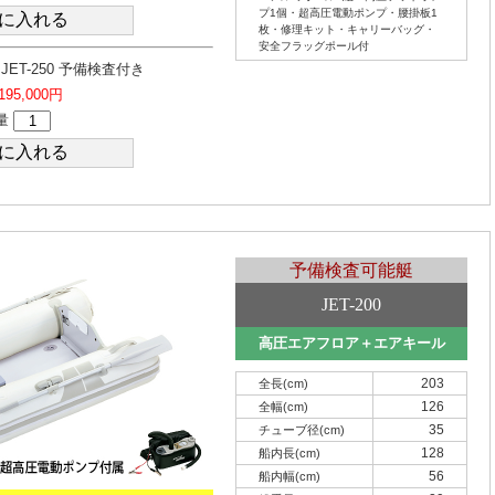
プ1個・超高圧電動ポンプ・腰掛板1
枚・修理キット・キャリーバッグ・
安全フラッグポール付
ET-250 予備検査付き
195,000円
量
予備検査可能艇
JET-200
高圧エアフロア＋エアキール
203
全長(cm)
126
全幅(cm)
35
チューブ径(cm)
128
船内長(cm)
56
船内幅(cm)