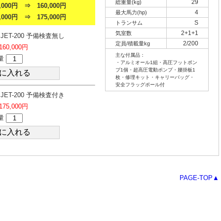
29
総重量(kg)
000円 ⇒ 160,000円
4
最大馬力(hp)
000円 ⇒ 175,000円
S
トランサム
2+1+1
気室数
ET-200 予備検査無し
2/200
定員/積載量kg
160,000円
主な付属品：
量
・アルミオール1組・高圧フットポン
プ1個・超高圧電動ポンプ・腰掛板1
枚・修理キット・キャリーバッグ・
安全フラッグポール付
ET-200 予備検査付き
175,000円
量
PAGE-TOP▲