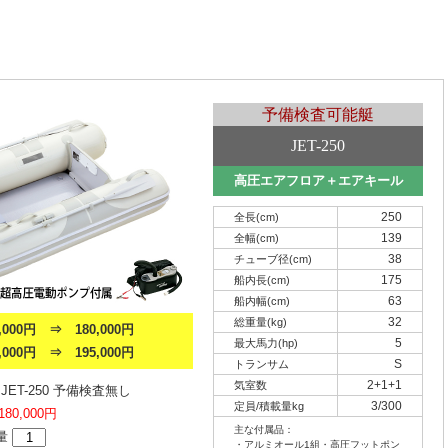
予備検査可能艇
JET-250
高圧エアフロア＋エアキール
250
全長(cm)
139
全幅(cm)
38
チューブ径(cm)
175
船内長(cm)
63
船内幅(cm)
32
総重量(kg)
000円 ⇒ 180,000円
5
最大馬力(hp)
000円 ⇒ 195,000円
S
トランサム
2+1+1
気室数
ET-250 予備検査無し
3/300
定員/積載量kg
180,000円
主な付属品：
量
・アルミオール1組・高圧フットポン