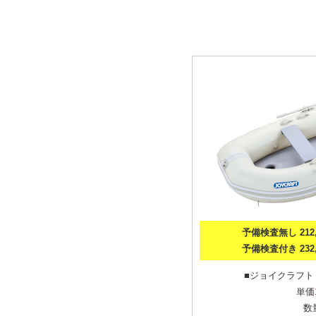
予備検査無し 212,
予備検査付き 232,
■ジョイクラフト J
単価
数