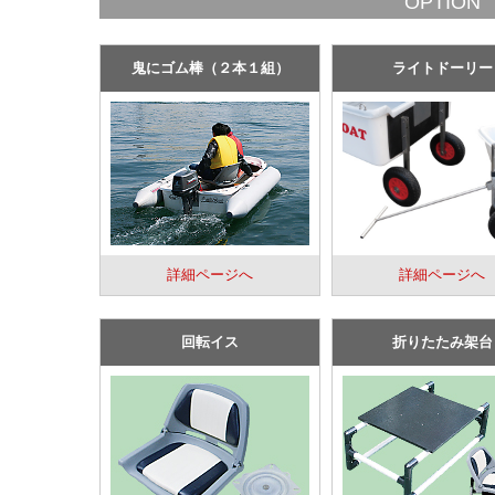
OPTION
鬼にゴム棒（２本１組）
ライトドーリー
詳細ページへ
詳細ページへ
回転イス
折りたたみ架台